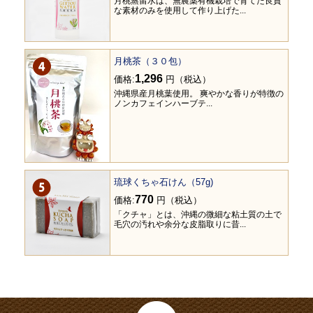
月桃蒸留水は、無農薬有機栽培で育てた良質
な素材のみを使用して作り上げた...
月桃茶（３０包）
1,296
価格:
円（税込）
沖縄県産月桃葉使用。 爽やかな香りが特徴の
ノンカフェインハーブテ...
琉球くちゃ石けん（57g)
770
価格:
円（税込）
「クチャ」とは、沖縄の微細な粘土質の土で
毛穴の汚れや余分な皮脂取りに昔...