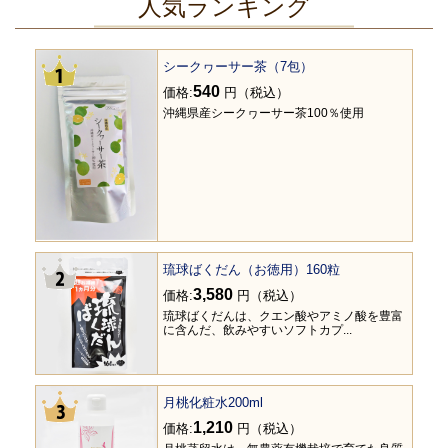
人気ランキング
シークヮーサー茶（7包）
540
価格:
円（税込）
沖縄県産シークヮーサー茶100％使用
琉球ばくだん（お徳用）160粒
3,580
価格:
円（税込）
琉球ばくだんは、クエン酸やアミノ酸を豊富
に含んだ、飲みやすいソフトカプ...
月桃化粧水200ml
1,210
価格:
円（税込）