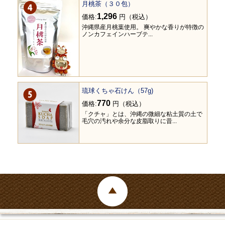
月桃茶（３０包）
1,296
価格:
円（税込）
沖縄県産月桃葉使用。 爽やかな香りが特徴の
ノンカフェインハーブテ...
琉球くちゃ石けん（57g)
770
価格:
円（税込）
「クチャ」とは、沖縄の微細な粘土質の土で
毛穴の汚れや余分な皮脂取りに昔...