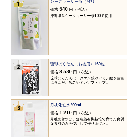
シークヮーサー茶（7包）
540
価格:
円（税込）
沖縄県産シークヮーサー茶100％使用
琉球ばくだん（お徳用）160粒
3,580
価格:
円（税込）
琉球ばくだんは、クエン酸やアミノ酸を豊富
に含んだ、飲みやすいソフトカプ...
月桃化粧水200ml
1,210
価格:
円（税込）
月桃蒸留水は、無農薬有機栽培で育てた良質
な素材のみを使用して作り上げた...