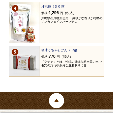
月桃茶（３０包）
1,296
価格:
円（税込）
沖縄県産月桃葉使用。 爽やかな香りが特徴の
ノンカフェインハーブテ...
琉球くちゃ石けん（57g)
770
価格:
円（税込）
「クチャ」とは、沖縄の微細な粘土質の土で
毛穴の汚れや余分な皮脂取りに昔...