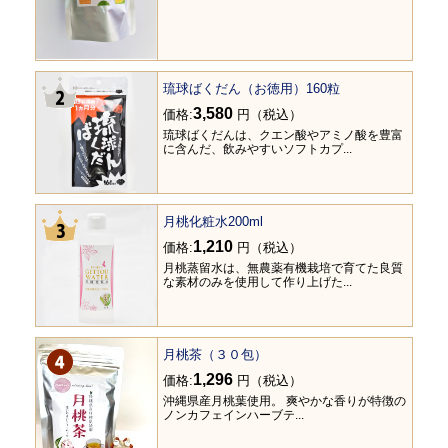
琉球ばくだん（お徳用）160粒
3,580
価格:
円（税込）
琉球ばくだんは、クエン酸やアミノ酸を豊富
に含んだ、飲みやすいソフトカプ...
月桃化粧水200ml
1,210
価格:
円（税込）
月桃蒸留水は、無農薬有機栽培で育てた良質
な素材のみを使用して作り上げた...
月桃茶（３０包）
1,296
価格:
円（税込）
沖縄県産月桃葉使用。 爽やかな香りが特徴の
ノンカフェインハーブテ...