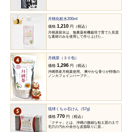
月桃化粧水200ml
1,210
価格:
円（税込）
月桃蒸留水は、無農薬有機栽培で育てた良質
な素材のみを使用して作り上げた...
月桃茶（３０包）
1,296
価格:
円（税込）
沖縄県産月桃葉使用。 爽やかな香りが特徴の
ノンカフェインハーブテ...
琉球くちゃ石けん（57g)
770
価格:
円（税込）
「クチャ」とは、沖縄の微細な粘土質の土で
毛穴の汚れや余分な皮脂取りに昔...