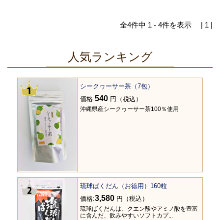
全4件中 1 - 4件を表示
| 1 |
人気ランキング
シークヮーサー茶（7包）
540
価格:
円（税込）
沖縄県産シークヮーサー茶100％使用
琉球ばくだん（お徳用）160粒
3,580
価格:
円（税込）
琉球ばくだんは、クエン酸やアミノ酸を豊富
に含んだ、飲みやすいソフトカプ...