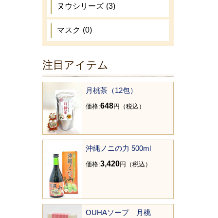
ヌウシリーズ
(3)
マスク
(0)
注目アイテム
月桃茶（12包）
648
価格:
円（税込）
沖縄ノニの力 500ml
3,420
価格:
円（税込）
OUHAソープ 月桃