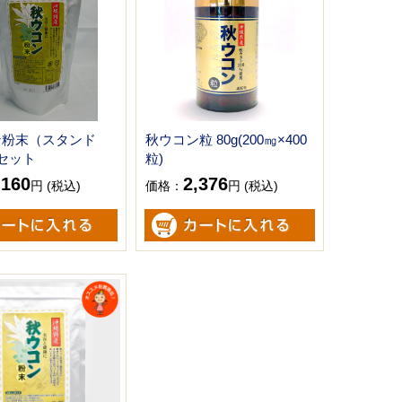
ン粉末（スタンド
秋ウコン粒 80g(200㎎×400
セット
粒)
,160
2,376
円 (税込)
価格：
円 (税込)