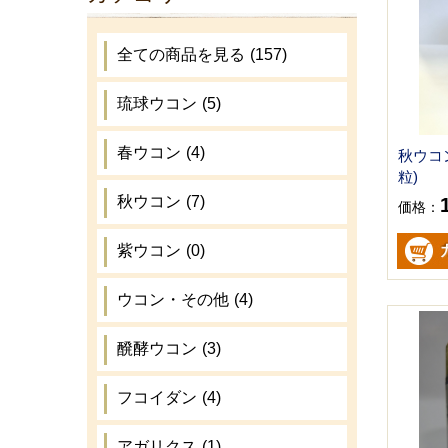
全ての商品を見る
(157)
琉球ウコン
(5)
春ウコン
(4)
秋ウコン粒
粒)
秋ウコン
(7)
価格：
紫ウコン
(0)
ウコン・その他
(4)
醗酵ウコン
(3)
フコイダン
(4)
アガリクス
(1)