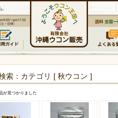
ら
。
検索：
カテゴリ [ 秋ウコン ]
商品が見つかりました