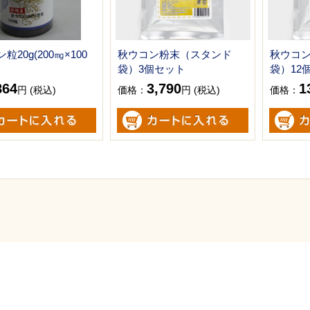
粒20g(200㎎×100
秋ウコン粉末（スタンド
秋ウコ
袋）3個セット
袋）12
864
3,790
1
円 (税込)
価格：
円 (税込)
価格：