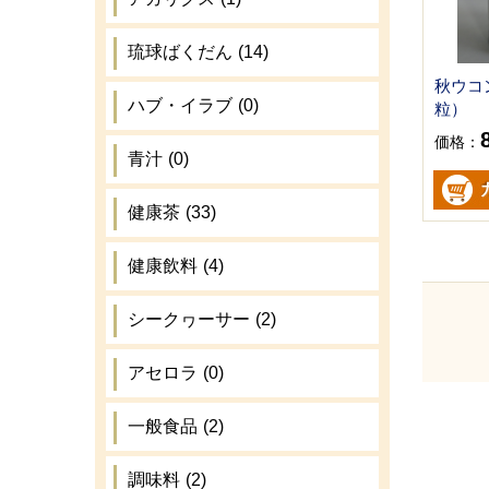
琉球ばくだん
(14)
秋ウコン
ハブ・イラブ
(0)
粒）
価格：
青汁
(0)
健康茶
(33)
健康飲料
(4)
シークヮーサー
(2)
アセロラ
(0)
一般食品
(2)
調味料
(2)