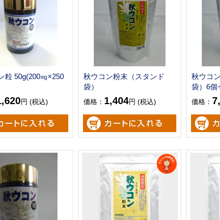
 50g(200㎎×250
秋ウコン粉末（スタンド
秋ウコ
袋）
袋）6個
1,620
1,404
7
円 (税込)
価格：
円 (税込)
価格：