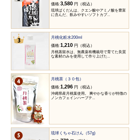
3,580
価格:
円（税込）
琉球ばくだんは、クエン酸やアミノ酸を豊富
に含んだ、飲みやすいソフトカプ...
月桃化粧水200ml
1,210
価格:
円（税込）
月桃蒸留水は、無農薬有機栽培で育てた良質
な素材のみを使用して作り上げた...
月桃茶（３０包）
1,296
価格:
円（税込）
沖縄県産月桃葉使用。 爽やかな香りが特徴の
ノンカフェインハーブテ...
琉球くちゃ石けん（57g)