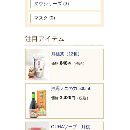
ヌウシリーズ
(3)
マスク
(0)
注目アイテム
月桃茶（12包）
648
価格:
円（税込）
沖縄ノニの力 500ml
3,420
価格:
円（税込）
OUHAソープ 月桃