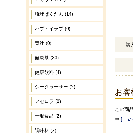
琉球ばくだん
(14)
ハブ・イラブ
(0)
青汁
(0)
購
健康茶
(33)
健康飲料
(4)
シークヮーサー
(2)
お客
アセロラ
(0)
この商
一般食品
(2)
⇒
[ こ
調味料
(2)