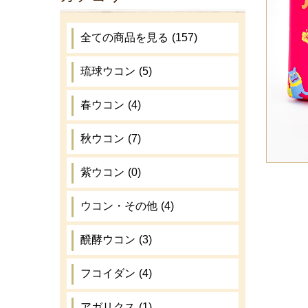
全ての商品を見る
(157)
琉球ウコン
(5)
春ウコン
(4)
秋ウコン
(7)
紫ウコン
(0)
ウコン・その他
(4)
醗酵ウコン
(3)
フコイダン
(4)
アガリクス
(1)