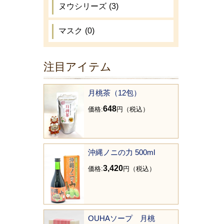
ヌウシリーズ
(3)
マスク
(0)
注目アイテム
月桃茶（12包）
648
価格:
円（税込）
沖縄ノニの力 500ml
3,420
価格:
円（税込）
OUHAソープ 月桃