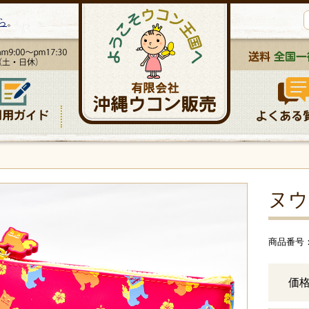
ら
。
）
ヌウ
商品番号： 
価