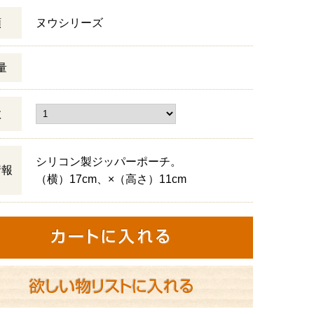
類
ヌウシリーズ
量
数
シリコン製ジッパーポーチ。
情報
（横）17cm、×（高さ）11cm