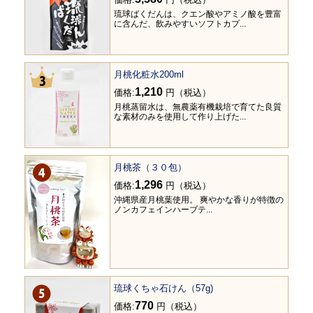
琉球ばくだんは、クエン酸やアミノ酸を豊富
に含んだ、飲みやすいソフトカプ...
月桃化粧水200ml
1,210
価格:
円（税込）
月桃蒸留水は、無農薬有機栽培で育てた良質
な素材のみを使用して作り上げた...
月桃茶（３０包）
1,296
価格:
円（税込）
沖縄県産月桃葉使用。 爽やかな香りが特徴の
ノンカフェインハーブテ...
琉球くちゃ石けん（57g)
770
価格:
円（税込）