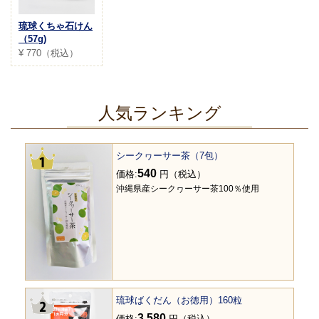
琉球くちゃ石けん
（57g)
¥ 770（税込）
人気ランキング
シークヮーサー茶（7包）
540
価格:
円（税込）
沖縄県産シークヮーサー茶100％使用
琉球ばくだん（お徳用）160粒
3,580
価格:
円（税込）