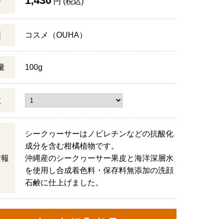
1,430
格
円 (税込)
類
コスメ（OUHA）
量
100g
数
シークヮーサーはノビレチンなどの抗酸化
成分を含む柑橘植物です。
情報
沖縄産のシークヮーサー果皮と海洋深層水
を使用し合成着色料・保存料無添加の洗顔
石鹸に仕上げました。