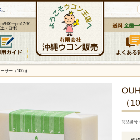
ら
。
サー（100g)
OU
（10
商品番号： 