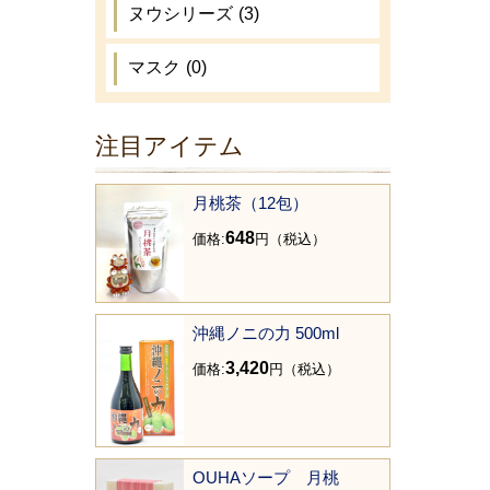
ヌウシリーズ
(3)
マスク
(0)
注目アイテム
月桃茶（12包）
648
価格:
円（税込）
沖縄ノニの力 500ml
3,420
価格:
円（税込）
OUHAソープ 月桃