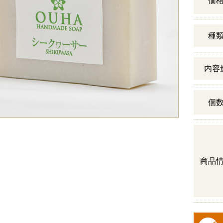
価
種
内容
個
商品