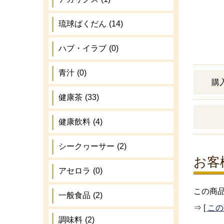
琉球ばくだん
(14)
ハブ・イラブ
(0)
青汁
(0)
購
健康茶
(33)
健康飲料
(4)
シークヮーサー
(2)
お客
アセロラ
(0)
この商
一般食品
(2)
⇒
[ こ
調味料
(2)