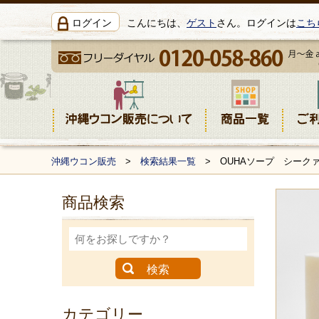
ログイン
こんにちは、
ゲスト
さん。ログインは
こち
沖縄ウコン販売
>
検索結果一覧
> OUHAソープ シークァー
商品検索
カテゴリー