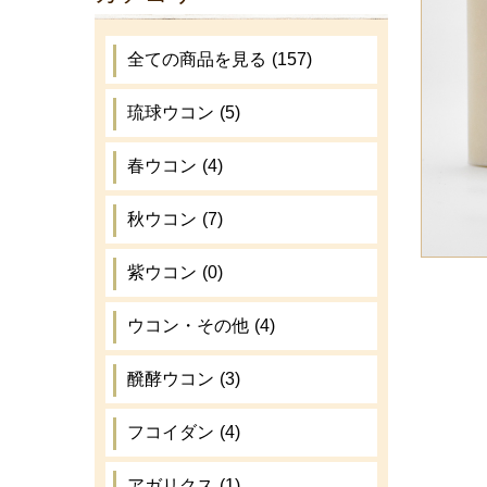
全ての商品を見る
(157)
琉球ウコン
(5)
春ウコン
(4)
秋ウコン
(7)
紫ウコン
(0)
ウコン・その他
(4)
醗酵ウコン
(3)
フコイダン
(4)
アガリクス
(1)