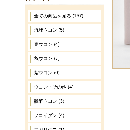
全ての商品を見る
(157)
琉球ウコン
(5)
春ウコン
(4)
秋ウコン
(7)
紫ウコン
(0)
ウコン・その他
(4)
醗酵ウコン
(3)
フコイダン
(4)
アガリクス
(1)