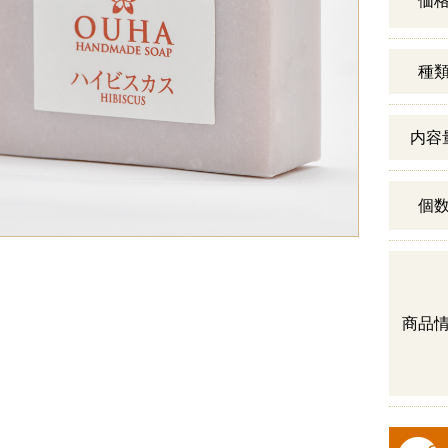
価
種
内容
個
商品