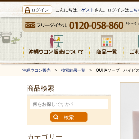
ログイン
こんにちは、
ゲスト
さん。ログインは
こち
沖縄ウコン販売
>
検索結果一覧
> OUHAソープ ハイビスカ
商品検索
カテゴリー