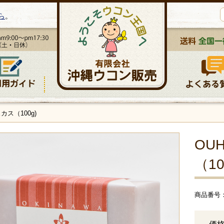
ら
。
ス（100g)
OU
（10
商品番号： 