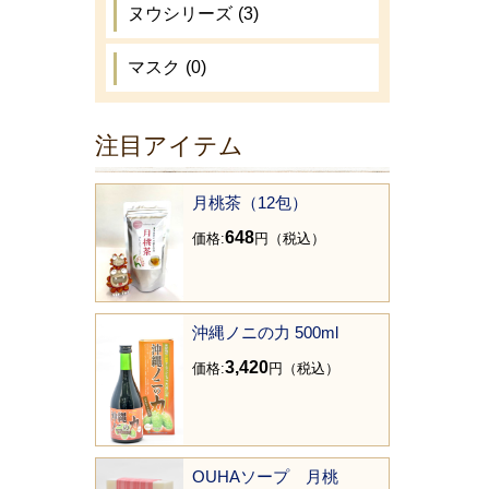
ヌウシリーズ
(3)
マスク
(0)
注目アイテム
月桃茶（12包）
648
価格:
円（税込）
沖縄ノニの力 500ml
3,420
価格:
円（税込）
OUHAソープ 月桃