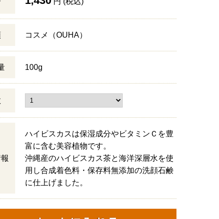
1,430
格
円 (税込)
類
コスメ（OUHA）
量
100g
数
ハイビスカスは保湿成分やビタミンＣを豊
富に含む美容植物です。
情報
沖縄産のハイビスカス茶と海洋深層水を使
用し合成着色料・保存料無添加の洗顔石鹸
に仕上げました。