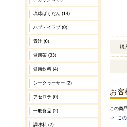
琉球ばくだん
(14)
ハブ・イラブ
(0)
青汁
(0)
購
健康茶
(33)
健康飲料
(4)
シークヮーサー
(2)
お客
アセロラ
(0)
この商
一般食品
(2)
⇒
[ こ
調味料
(2)